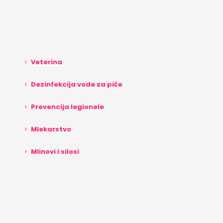
Veterina
Dezinfekcija vode za piće
Prevencija legionele
Mlekarstvo
Mlinovi i silosi