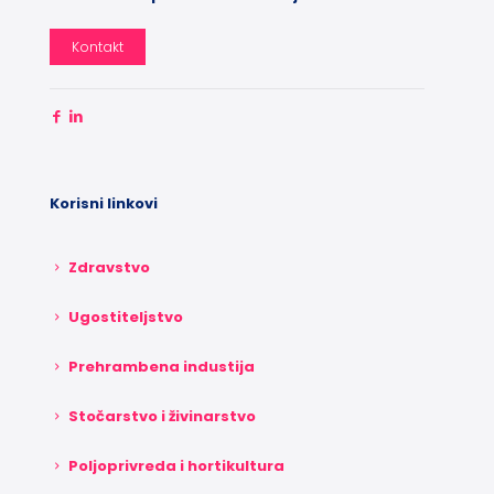
Kontakt
Korisni linkovi
Zdravstvo
Ugostiteljstvo
Prehrambena industija
Stočarstvo i živinarstvo
Poljoprivreda i hortikultura