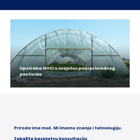
Upotreba HOCl u svojstvu poljoprivrednog
pesticida
Priroda ima moć. Mi imamo znanje i tehnologiju.
Zakažite besplatnu konsultaciju